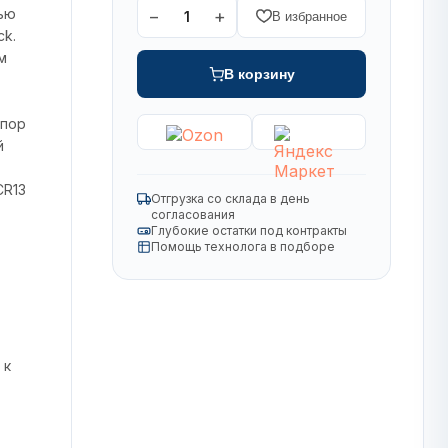
ью
−
+
1
В избранное
ck.
м
В корзину
упор
й
CR13
Отгрузка со склада в день
согласования
Глубокие остатки под контракты
Помощь технолога в подборе
 к