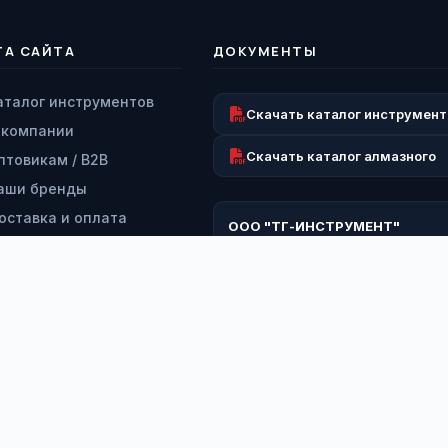
ТА САЙТА
ДОКУМЕНТЫ
аталог инструментов
Скачать каталог инструмент
 компании
Скачать каталог алмазного
птовикам / B2B
аши бренды
оставка и оплата
ООО "ТГ-ИНСТРУМЕНТ"
озврат и гарантия
ИНН: 9728063193
КПП: 772801001
ервисный центр
ОГРН: 1227700260919
онтакты
*
э
Ф