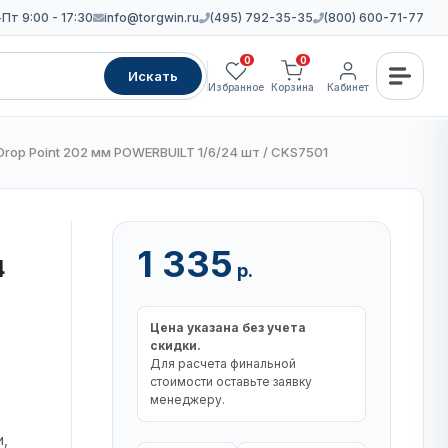
Пт 9:00 - 17:30
info@torgwin.ru
(495) 792-35-35
(800) 600-71-77
0
0
Искать
Избранное
Корзина
Кабинет
rop Point 202 мм POWERBUILT 1/6/24 шт / CKS7501
1 335
4
р.
Цена указана без учета
скидки.
Для расчета финальной
стоимости оставьте заявку
менеджеру.
и,