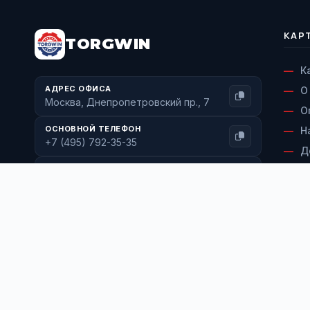
КАР
TORGWIN
К
АДРЕС ОФИСА
О
Москва, Днепропетровский пр., 7
О
ОСНОВНОЙ ТЕЛЕФОН
Н
+7 (495) 792-35-35
Д
ФЕДЕРАЛЬНЫЙ НОМЕР
В
+7 (800) 600-71-77
С
ЭЛЕКТРОННАЯ ПОЧТА
К
info@torgwin.ru
Мы в соцсетях:
MAX