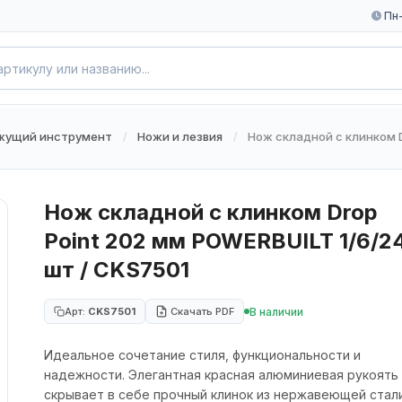
Пн-
жущий инструмент
Ножи и лезвия
Нож складной с клинком D
/
/
Нож складной с клинком Drop
Point 202 мм POWERBUILT 1/6/2
шт / CKS7501
В наличии
Арт:
CKS7501
Скачать PDF
Идеальное сочетание стиля, функциональности и
надежности. Элегантная красная алюминиевая рукоять
скрывает в себе прочный клинок из нержавеющей стал