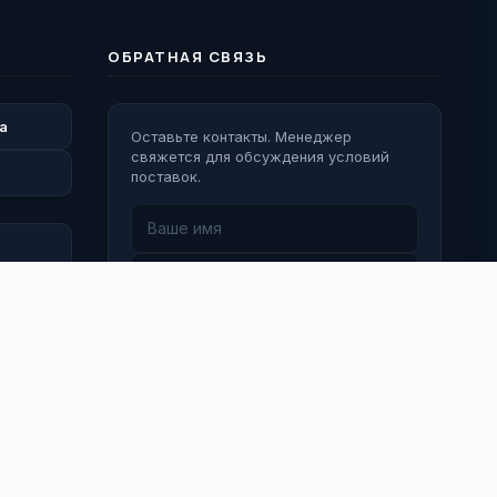
ОБРАТНАЯ СВЯЗЬ
а
Оставьте контакты. Менеджер
свяжется для обсуждения условий
поставок.
Перезвоните мне
 Деятельность Meta Platforms Inc. (Facebook, Instagram) признана
кстремистской и запрещена на территории Российской
едерации.