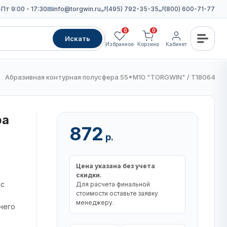
Пт 9:00 - 17:30
info@torgwin.ru
(495) 792-35-35
(800) 600-71-77
0
0
Искать
Избранное
Корзина
Кабинет
Абразивная контурная полусфера 55*M10 "TORGWIN" / T1806457
ра
872
р.
Цена указана без учета
скидки.
 с
Для расчета финальной
стоимости оставьте заявку
менеджеру.
него