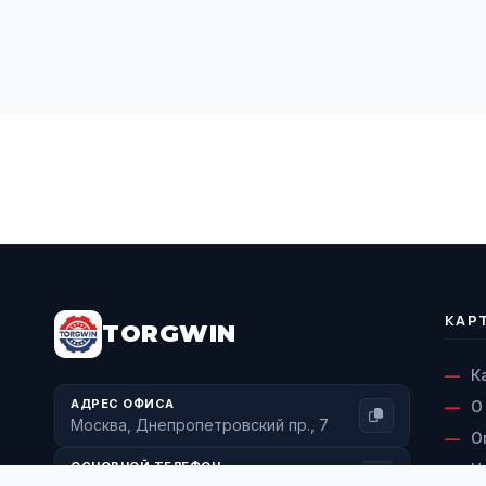
BUY NOW
КАР
TORGWIN
К
АДРЕС ОФИСА
О
Москва, Днепропетровский пр., 7
О
ОСНОВНОЙ ТЕЛЕФОН
Н