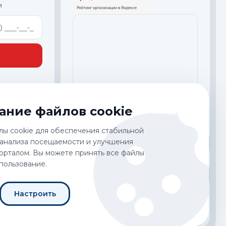
и
ание файлов cookie
лмазный
лы cookie для обеспечения стабильной
 анализа посещаемости и улучшения
орталом. Вы можете принять все файлы
спользование.
ки
обственностью Продавца. По запросу Покупателя Продавец может
Настроить
кса Российской Федерации, а также иных норм гражданского
е договорных отношений с неопределённым кругом лиц и носит
и оптово-распределительной сфере и не могут рассматриваться