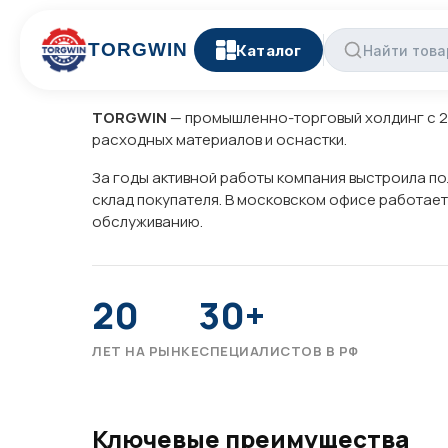
Комплексный произ
TORGWIN
Каталог
TORGWIN
— промышленно-торговый холдинг с 20
расходных материалов и оснастки.
За годы активной работы компания выстроила по
склад покупателя.
В московском офисе работает
обслуживанию.
20
30+
ЛЕТ НА РЫНКЕ
СПЕЦИАЛИСТОВ В РФ
Ключевые преимущества