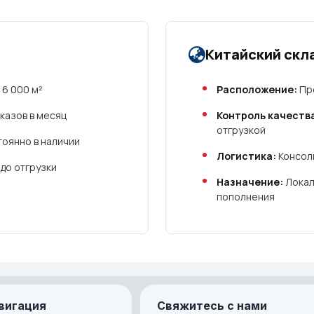
Китайский скл
6 000 м²
Расположение:
Про
казов в месяц
Контроль качеств
отгрузкой
оянно в наличии
Логистика:
Консоли
 до отгрузки
Назначение:
Локал
пополнения
вигация
Свяжитесь с нами