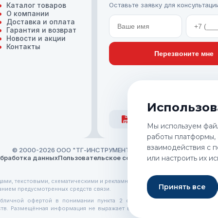
Каталог товаров
Оставьте заявку для консультаци
О компании
Доставка и оплата
Гарантия и возврат
Новости и акции
Контакты
Перезвоните мне
Использов
Инструмент
А
Мы используем фай
работы платформы,
взаимодействия с п
© 2000-2026 ООО "ТГ-ИНСТРУМЕНТ". Все права защищены.
бработка данных
Пользовательское соглашение
или настроить их и
Условия достав
цами, текстовыми, схематическими и рекламными материалами и является с
Принять все
нием предусмотренных средств связи.
убличной офертой в понимании пункта 2 статьи 437 Гражданского коде
рств. Размещённая информация не выражает волю Продавца на заключени
ажают опыт и достижения компании TorgWin в производственной, торговой 