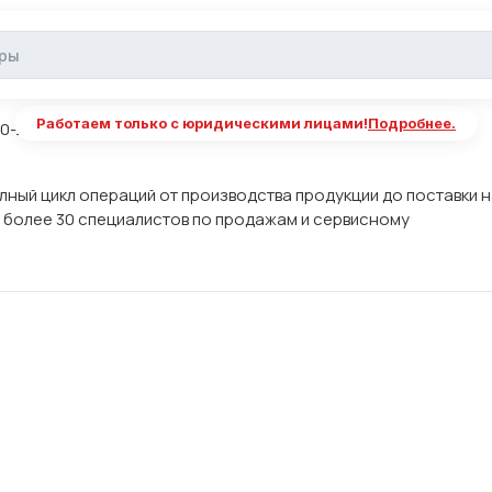
водитель и поставщик
Работаем только с юридическими лицами!
Подробнее.
-летним опытом в производстве и торговле инструментов,
лный цикл операций от производства продукции до поставки 
 более 30 специалистов по продажам и сервисному