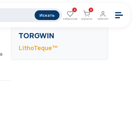
0
0
Искать
избранное
корзина
кабинет
НАШИ ТОРГОВЫЕ МАРКИ
TORGWIN
LithoTeque™
на