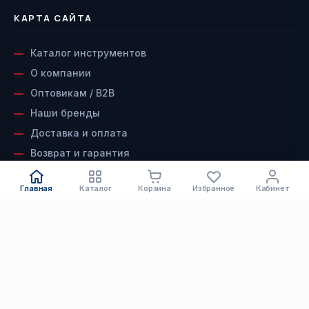
КАРТА САЙТА
Каталог инструментов
О компании
Оптовикам / B2B
Наши бренды
Доставка и оплата
Возврат и гарантия
Сервисный центр
Главная
Каталог
Корзина
Избранное
Кабинет
Контакты
КАТАЛОГ
ДОКУМЕНТЫ
Электроинструмент
Скачать каталог инструмента
Скачать каталог алмазного
Бензоинструмент