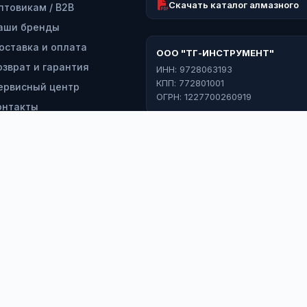
Скачать каталог алмазного
птовикам / B2B
аши бренды
оставка и оплата
ООО "ТГ-ИНСТРУМЕНТ"
озврат и гарантия
ИНН: 9728063193
КПП: 772801001
ервисный центр
ОГРН: 1227700260919
онтакты
*
э
Ф