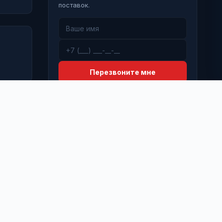
поставок.
Перезвоните мне
 Деятельность Meta Platforms Inc. (Facebook, Instagram) признана
кстремистской и запрещена на территории Российской
едерации.