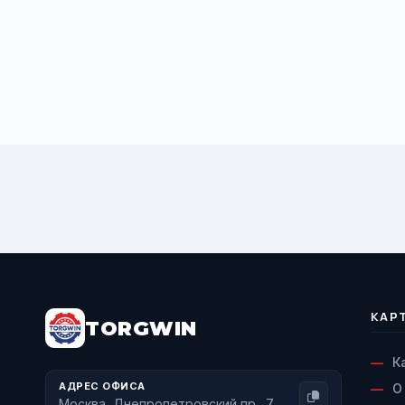
BUY NOW
КАР
TORGWIN
К
АДРЕС ОФИСА
О
Москва, Днепропетровский пр., 7