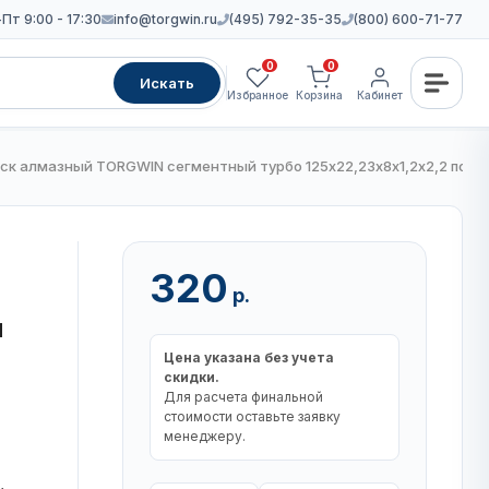
Пт 9:00 - 17:30
info@torgwin.ru
(495) 792-35-35
(800) 600-71-77
0
0
Искать
Избранное
Корзина
Кабинет
ск алмазный TORGWIN сегментный турбо 125х22,23х8х1,2х2,2 по бе
320
р.
и
Цена указана без учета
скидки.
Для расчета финальной
стоимости оставьте заявку
менеджеру.