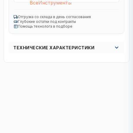
Отгрузка со склада в день согласования
Глубокие остатки под контракты
Помощь технолога в подборе
ТЕХНИЧЕСКИЕ ХАРАКТЕРИСТИКИ
Кол в упаковке
1/5 шт.
Диаметр, мм
350
Назначение
по бетону армированному
Посадка, мм
25,4