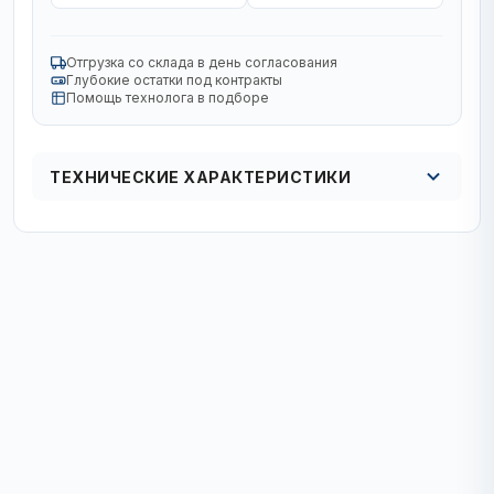
Отгрузка со склада в день согласования
Глубокие остатки под контракты
Помощь технолога в подборе
ТЕХНИЧЕСКИЕ ХАРАКТЕРИСТИКИ
Диаметр, мм
125
Назначение
по бетону и камню
Посадка, мм
22,23
Максимальная частота вращения, об/мин
12 200