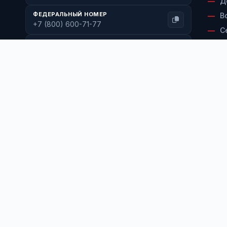
Д
ФЕДЕРАЛЬНЫЙ НОМЕР
В
+7 (800) 600-71-77
С
ЭЛЕКТРОННАЯ ПОЧТА
К
info@torgwin.ru
Мы в соцсетях:
MAX