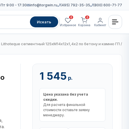
Пт 9:00 - 17:30
info@torgwin.ru
(495) 792-35-35
(800) 600-71-77
0
0
Искать
Избранное
Корзина
Кабинет
Lithoteque сегментный 125хM14х12х1,4х2 по бетону и камню ГП / T1
1 545
по
р.
Цена указана без учета
скидки.
Для расчета финальной
стоимости оставьте заявку
менеджеру.
а,
та.