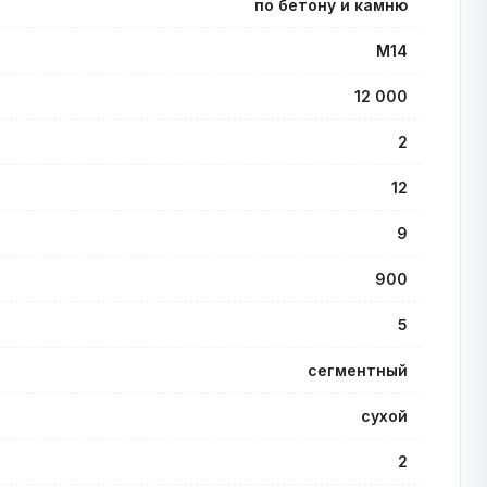
по бетону и камню
M14
12 000
2
12
9
900
5
сегментный
сухой
2