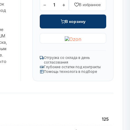
ок
−
+
1
В избранное
вод
В корзину
ие
УШМ
ска,
бым
е.
Отгрузка со склада в день
что
согласования
Глубокие остатки под контракты
Помощь технолога в подборе
125