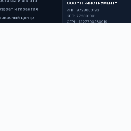
оставка и оплата
ООО "ТГ-ИНСТРУМЕНТ"
озврат и гарантия
ИНН: 9728063193
КПП: 772801001
ервисный центр
ОГРН: 1227700260919
онтакты
*
э
Ф