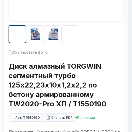
Скопировать фото
Диск алмазный TORGWIN
сегментный турбо
125х22,23х10х1,2х2,2 по
бетону армированному
TW2020-Pro ХП / T1550190
В наличии
Арт:
T1550190
Скачать PDF
Диск алмазный сегментный турбо TORGWIN ПРОФИ с