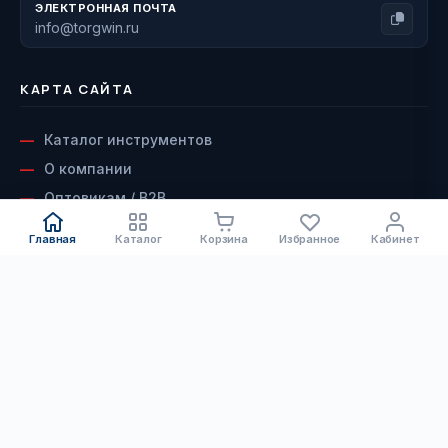
ЭЛЕКТРОННАЯ ПОЧТА
info@torgwin.ru
КАРТА САЙТА
Каталог инструментов
О компании
Оптовикам / B2B
Наши бренды
Главная
Каталог
Корзина
Избранное
Кабинет
Доставка и оплата
Возврат и гарантия
КАТАЛОГ
Сервисный центр
Контакты
Электроинструмент
ДОКУМЕНТЫ
Бензоинструмент