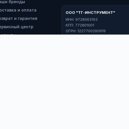
аши бренды
оставка и оплата
ООО "ТГ-ИНСТРУМЕНТ"
озврат и гарантия
ИНН: 9728063193
КПП: 772801001
ервисный центр
ОГРН: 1227700260919
онтакты
*
э
Ф