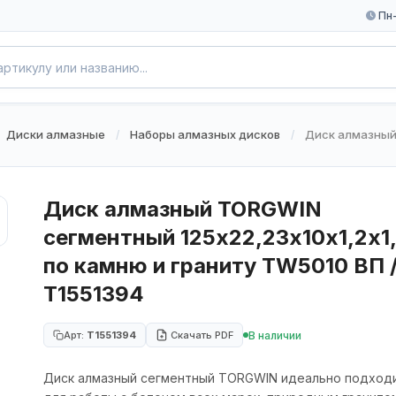
Пн-
Диски алмазные
Наборы алмазных дисков
Диск алмазный 
/
/
Диск алмазный TORGWIN
сегментный 125х22,23х10х1,2х1
по камню и граниту TW5010 ВП 
T1551394
В наличии
Арт:
T1551394
Скачать PDF
Диск алмазный сегментный TORGWIN идеально подход