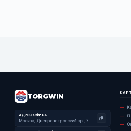
BUY NOW
КАР
TORGWIN
К
АДРЕС ОФИСА
О
Москва, Днепропетровский пр., 7
О