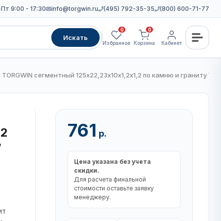
Пт 9:00 - 17:30
info@torgwin.ru
(495) 792-35-35
(800) 600-71-77
0
0
Искать
Избранное
Корзина
Кабинет
TORGWIN сегментный 125х22,23х10х1,2х1,2 по камню и граниту TW5
761
,2
р.
/
Цена указана без учета
скидки.
Для расчета финальной
стоимости оставьте заявку
менеджеру.
ит