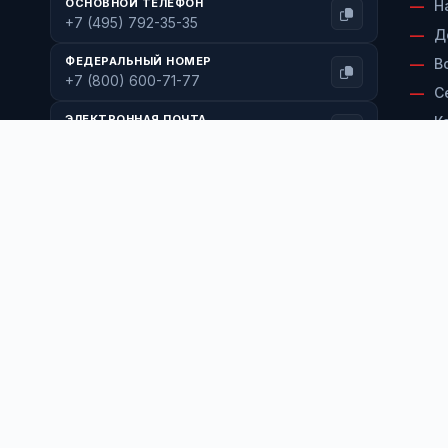
ОСНОВНОЙ ТЕЛЕФОН
Н
+7 (495) 792-35-35
Д
ФЕДЕРАЛЬНЫЙ НОМЕР
В
+7 (800) 600-71-77
С
ЭЛЕКТРОННАЯ ПОЧТА
К
info@torgwin.ru
Мы в соцсетях:
MAX