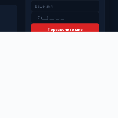
Перезвоните мне
 Деятельность Meta Platforms Inc. (Facebook, Instagram) признана
кстремистской и запрещена на территории Российской
едерации.