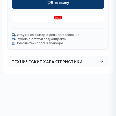
В корзину
Отгрузка со склада в день согласования
Глубокие остатки под контракты
Помощь технолога в подборе
ТЕХНИЧЕСКИЕ ХАРАКТЕРИСТИКИ
Серия
4Cut STD
Тип хвостовика
SDS-MAX
Диаметр, мм
12