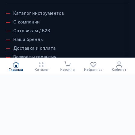
Каталог инструментов
О компании
Оптовикам / B2B
Наши бренды
Доставка и оплата
Возврат и гарантия
Сервисный центр
Главная
Каталог
Корзина
Избранное
Кабинет
Контакты
КАТАЛОГ
ДОКУМЕНТЫ
Электроинструмент
Скачать каталог инструмента
Бензоинструмент
Скачать каталог алмазного