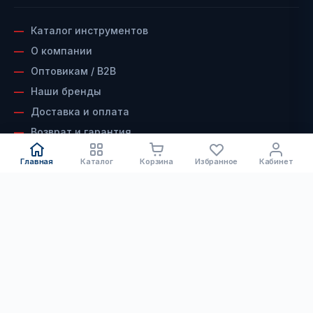
Каталог инструментов
О компании
Оптовикам / B2B
Наши бренды
Доставка и оплата
Возврат и гарантия
Сервисный центр
Главная
Каталог
Корзина
Избранное
Кабинет
Контакты
КАТАЛОГ
ДОКУМЕНТЫ
Электроинструмент
Скачать каталог инструмента
Бензоинструмент
Скачать каталог алмазного