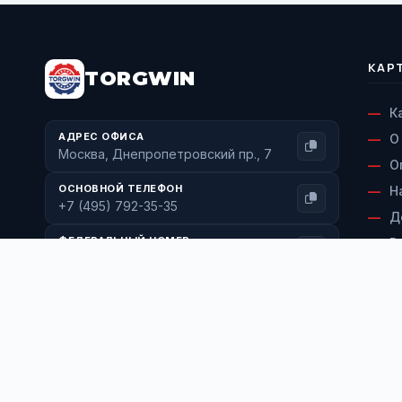
КАР
TORGWIN
К
АДРЕС ОФИСА
О
Москва, Днепропетровский пр., 7
О
ОСНОВНОЙ ТЕЛЕФОН
Н
+7 (495) 792-35-35
Д
ФЕДЕРАЛЬНЫЙ НОМЕР
В
+7 (800) 600-71-77
С
ЭЛЕКТРОННАЯ ПОЧТА
К
info@torgwin.ru