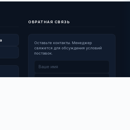
ОБРАТНАЯ СВЯЗЬ
а
Оставьте контакты. Менеджер
свяжется для обсуждения условий
поставок.
Перезвоните мне
 Деятельность Meta Platforms Inc. (Facebook, Instagram) признана