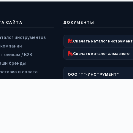
ТА САЙТА
ДОКУМЕНТЫ
аталог инструментов
Скачать каталог инструмент
 компании
Скачать каталог алмазного
птовикам / B2B
аши бренды
оставка и оплата
ООО "ТГ-ИНСТРУМЕНТ"
озврат и гарантия
ИНН: 9728063193
КПП: 772801001
ервисный центр
ОГРН: 1227700260919
онтакты
*