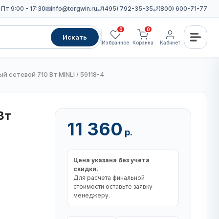
Пт 9:00 - 17:30
info@torgwin.ru
(495) 792-35-35
(800) 600-71-77
0
0
Искать
Избранное
Корзина
Кабинет
 сетевой 710 Вт MINLI / 59118-4
Вт
11 360
р.
Цена указана без учета
скидки.
Для расчета финальной
стоимости оставьте заявку
менеджеру.