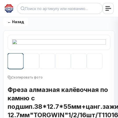
← Назад
Скопировать фото
Фреза алмазная калёвочная по
камню с
подшип.38*12.7*55мм+цанг.заж
12.7мм"TORGWIN"1/2/16шт/T1101