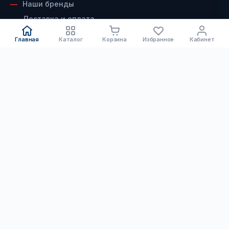
Наши бренды
Доставка и оплата
Возврат и гарантия
Главная
Каталог
Корзина
Избранное
Кабинет
Сервисный центр
Контакты
КАТАЛОГ
ДОКУМЕНТЫ
Электроинструмент
Скачать каталог инструмента
Бензоинструмент
Скачать каталог алмазного
Ручной инструмент
Оснастка и расходники
ООО "ТГ-ИНСТРУМЕНТ"
ИНН: 9728063193
КПП: 772801001
Запчасти
ОГРН: 1227700260919