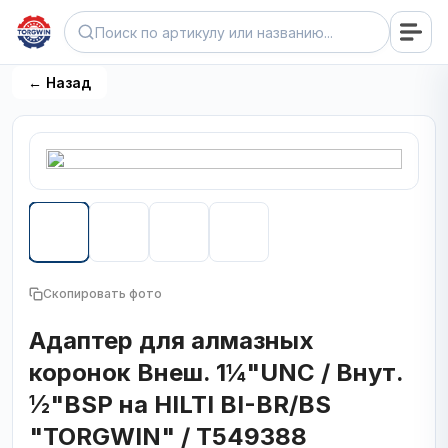
← Назад
Скопировать фото
Адаптер для алмазных
коронок Внеш. 1¼"UNC / Внут.
½"BSP на HILTI BI-BR/BS
"TORGWIN" / T549388