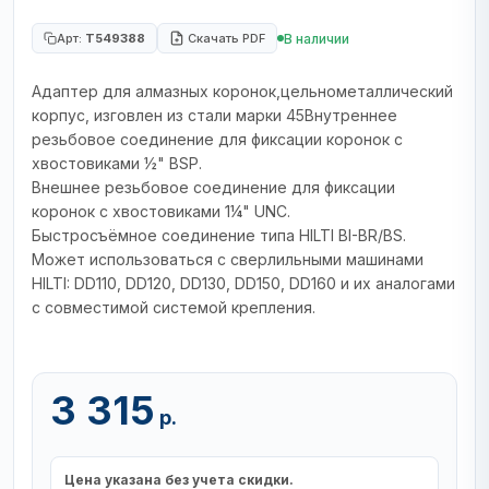
В наличии
Арт:
T549388
Скачать PDF
Адаптер для алмазных коронок,цельнометаллический
корпус, изговлен из стали марки 45Внутреннее
резьбовое соединение для фиксации коронок с
хвостовиками ½" BSP.
Внешнее резьбовое соединение для фиксации
коронок с хвостовиками 1¼" UNC.
Быстросъёмное соединение типа HILTI BI-BR/BS.
Может использоваться с сверлильными машинами
HILTI: DD110, DD120, DD130, DD150, DD160 и их аналогами
с совместимой системой крепления.
3 315
р.
Цена указана без учета скидки.