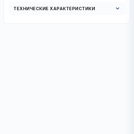
ТЕХНИЧЕСКИЕ ХАРАКТЕРИСТИКИ
Диаметр, мм
25
Назначение
керамогранит, мрамор, камень, бетон
Технология
вакуумно­жидкостное спекание
Максимальная глубина сверления
40
Режим сверления
без удара
Посадочный диаметр, мм
М14