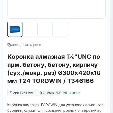
Скопировать фото
Коронка алмазная 1¼"UNC по
арм. бетону, бетону, кирпичу
(сух./мокр. рез) Ø300х420х10
мм T24 TORGWIN / T346166
В наличии
Арт:
T346166
Скачать PDF
Коронка алмазная TORGWIN для установок алмазного
бурения, служит для создания ровных отверстий во