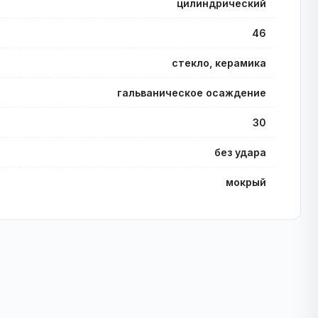
цилиндрический
46
стекло, керамика
гальваническое осаждение
30
без удара
мокрый