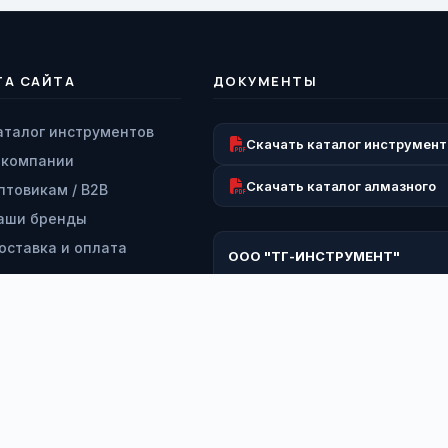
ТА САЙТА
ДОКУМЕНТЫ
аталог инструментов
Скачать каталог инструмент
 компании
Скачать каталог алмазного
птовикам / B2B
аши бренды
оставка и оплата
ООО "ТГ-ИНСТРУМЕНТ"
озврат и гарантия
ИНН: 9728063193
КПП: 772801001
ервисный центр
ОГРН: 1227700260919
онтакты
*