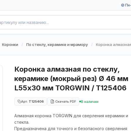
Пн-
Коронки
По стеклу, керамике и мрамору
Коронка алмазная
/
/
Коронка алмазная по стеклу,
керамике (мокрый рез) Ø 46 мм
L55х30 мм TORGWIN / T125406
В наличии
Арт:
T125406
Скачать PDF
Алмазная коронка TORGWIN для сверления керамики и
стекла.
Предназначена для точного и безопасного сверления