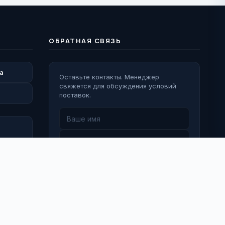
ОБРАТНАЯ СВЯЗЬ
а
Оставьте контакты. Менеджер
свяжется для обсуждения условий
поставок.
Перезвоните мне
 Деятельность Meta Platforms Inc. (Facebook, Instagram) признана