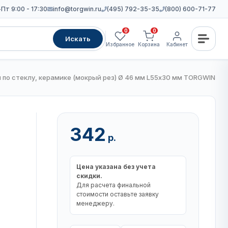
Пт 9:00 - 17:30
info@torgwin.ru
(495) 792-35-35
(800) 600-71-77
0
0
Искать
Избранное
Корзина
Кабинет
 по стеклу, керамике (мокрый рез) Ø 46 мм L55х30 мм TORGWIN / T
342
р.
Цена указана без учета
скидки.
Для расчета финальной
стоимости оставьте заявку
менеджеру.