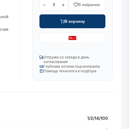
−
+
1
В избранное
ьной
В корзину
ючая
Отгрузка со склада в день
согласования
Глубокие остатки под контракты
Помощь технолога в подборе
1/2/14/100