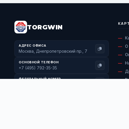
КАР
TORGWIN
К
АДРЕС ОФИСА
О
Москва, Днепропетровский пр., 7
О
ОСНОВНОЙ ТЕЛЕФОН
Н
+7 (495) 792-35-35
Д
ФЕДЕРАЛЬНЫЙ НОМЕР
В
+7 (800) 600-71-77
С
ЭЛЕКТРОННАЯ ПОЧТА
К
info@torgwin.ru