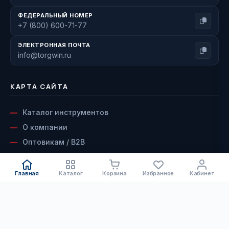
ФЕДЕРАЛЬНЫЙ НОМЕР
+7 (800) 600-71-77
ЭЛЕКТРОННАЯ ПОЧТА
info@torgwin.ru
КАРТА САЙТА
Каталог инструментов
О компании
Оптовикам / B2B
Наши бренды
Доставка и оплата
Главная
Каталог
Корзина
Избранное
Кабинет
Возврат и гарантия
Сервисный центр
КАТАЛОГ
Контакты