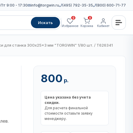
Пт 9:00 - 17:30
info@torgwin.ru
(495) 792-35-35
(800) 600-71-77
0
0
Искать
Избранное
Корзина
Кабинет
и для станка 300x25x3 мм "TORGWIN" 1/80 шт. / T626341
800
р.
Цена указана без учета
скидки.
Для расчета финальной
стоимости оставьте заявку
менеджеру.
лев.