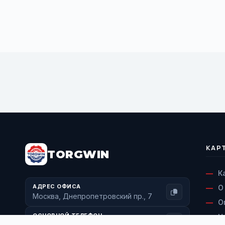
BUY NOW
КАР
TORGWIN
К
АДРЕС ОФИСА
О
Москва, Днепропетровский пр., 7
О
ОСНОВНОЙ ТЕЛЕФОН
Н