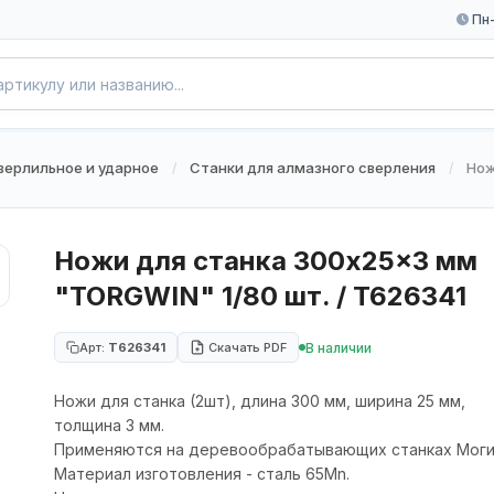
Пн-
верлильное и ударное
Станки для алмазного сверления
Нож
/
/
Ножи для станка 300x25x3 мм
"TORGWIN" 1/80 шт. / T626341
В наличии
Арт:
T626341
Скачать PDF
Ножи для станка (2шт), длина 300 мм, ширина 25 мм,
толщина 3 мм.
Применяются на деревообрабатывающих станках Моги
Материал изготовления - сталь 65Mn.