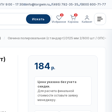
Пт 9:00 - 17:30
info@torgwin.ru
(495) 792-35-35
(800) 600-71-77
0
0
Искать
Избранное
Корзина
Кабинет
)
Овчина полировальная (стандарт) D125 мм 2/600 шт / ОПС-125
/
т)
184
р.
Цена указана без учета
скидки.
Для расчета финальной
стоимости оставьте заявку
менеджеру.