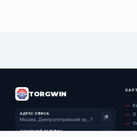
BUY NOW
КАР
TORGWIN
К
АДРЕС ОФИСА
О
Москва, Днепропетровский пр., 7
О
ОСНОВНОЙ ТЕЛЕФОН
Н