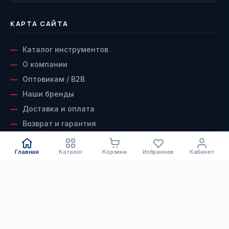
КАРТА САЙТА
Каталог инструментов
О компании
Оптовикам / B2B
Наши бренды
Доставка и оплата
Возврат и гарантия
Сервисный центр
Главная
Каталог
Корзина
Избранное
Кабинет
Контакты
ДОКУМЕНТЫ
КАТАЛОГ
Электроинструмент
Скачать каталог инструмента