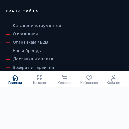
КАРТА САЙТА
Каталог инструментов
О компании
Оптовикам / B2B
Наши бренды
Доставка и оплата
Возврат и гарантия
Сервисный центр
Главная
Каталог
Корзина
Избранное
Кабинет
Контакты
ДОКУМЕНТЫ
КАТАЛОГ
Электроинструмент
Скачать каталог инструмента
Скачать каталог алмазного