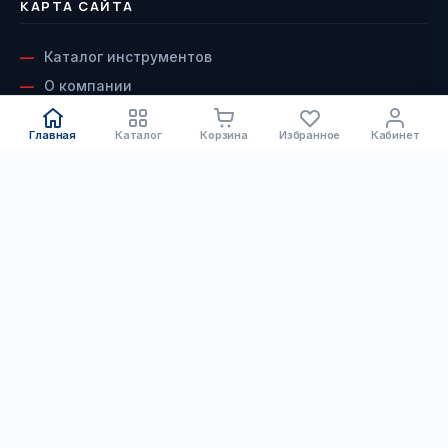
КАРТА САЙТА
Каталог инструментов
О компании
Оптовикам / B2B
Главная
Каталог
Корзина
Избранное
Кабинет
Наши бренды
Доставка и оплата
КАТАЛОГ
Возврат и гарантия
Сервисный центр
Электроинструмент
Контакты
Бензоинструмент
ДОКУМЕНТЫ
Ручной инструмент
Скачать каталог инструмента
Оснастка и расходники
Скачать каталог алмазного