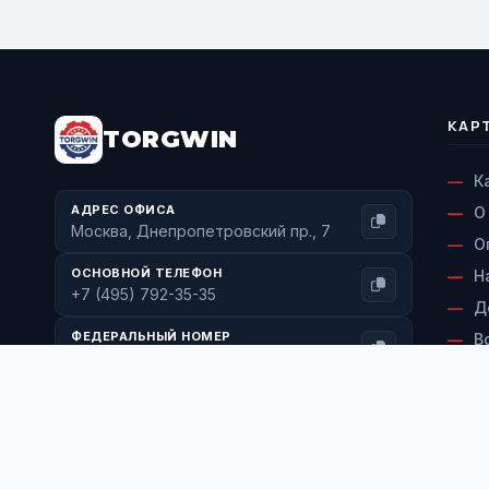
КАР
TORGWIN
К
АДРЕС ОФИСА
О
Москва, Днепропетровский пр., 7
О
ОСНОВНОЙ ТЕЛЕФОН
Н
+7 (495) 792-35-35
Д
ФЕДЕРАЛЬНЫЙ НОМЕР
В
+7 (800) 600-71-77
С
ЭЛЕКТРОННАЯ ПОЧТА
К
info@torgwin.ru