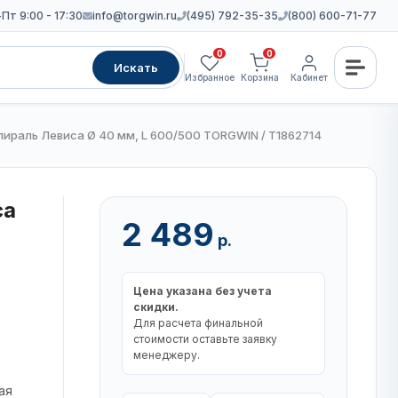
Пт 9:00 - 17:30
info@torgwin.ru
(495) 792-35-35
(800) 600-71-77
0
0
Искать
Избранное
Корзина
Кабинет
пираль Левиса Ø 40 мм, L 600/500 TORGWIN / T1862714
са
2 489
р.
Цена указана без учета
скидки.
Для расчета финальной
стоимости оставьте заявку
менеджеру.
ая