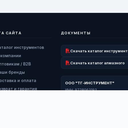
ТА САЙТА
ДОКУМЕНТЫ
аталог инструментов
Скачать каталог инструмент
 компании
Скачать каталог алмазного
птовикам / B2B
аши бренды
оставка и оплата
ООО "ТГ-ИНСТРУМЕНТ"
озврат и гарантия
ИНН: 9728063193
КПП: 772801001
ервисный центр
ОГРН: 1227700260919
онтакты