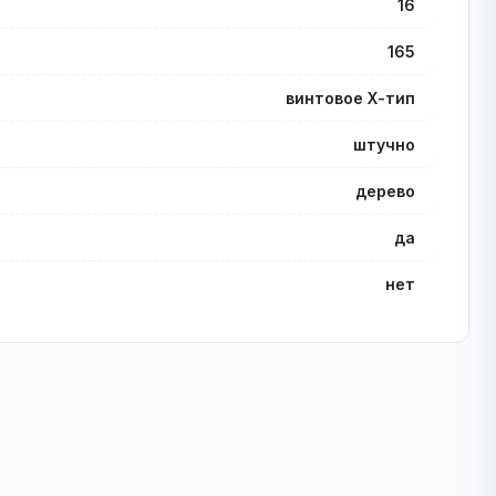
16
165
винтовое Х-тип
штучно
дерево
да
нет