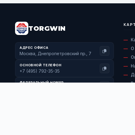
КАР
TORGWIN
К
АДРЕС ОФИСА
О
Москва, Днепропетровский пр., 7
О
ОСНОВНОЙ ТЕЛЕФОН
Н
+7 (495) 792-35-35
Д
ФЕДЕРАЛЬНЫЙ НОМЕР
В
+7 (800) 600-71-77
С
ЭЛЕКТРОННАЯ ПОЧТА
К
info@torgwin.ru