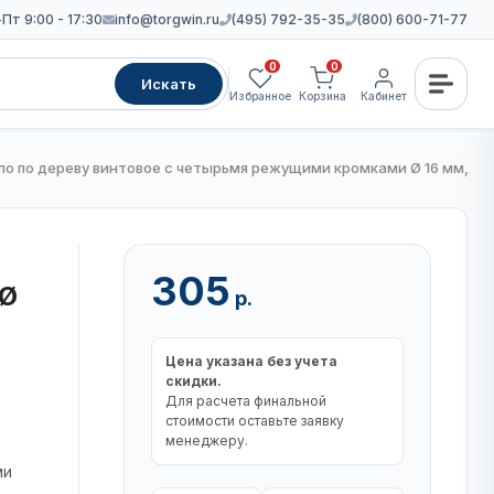
Пт 9:00 - 17:30
info@torgwin.ru
(495) 792-35-35
(800) 600-71-77
0
0
Искать
Избранное
Корзина
Кабинет
о по дереву винтовое с четырьмя режущими кромками Ø 16 мм, L 1
305
 Ø
р.
Цена указана без учета
скидки.
Для расчета финальной
стоимости оставьте заявку
менеджеру.
ми