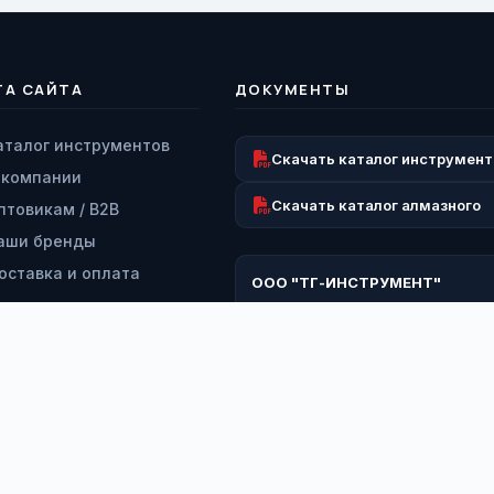
ТА САЙТА
ДОКУМЕНТЫ
аталог инструментов
Скачать каталог инструмент
 компании
Скачать каталог алмазного
птовикам / B2B
аши бренды
оставка и оплата
ООО "ТГ-ИНСТРУМЕНТ"
озврат и гарантия
ИНН: 9728063193
КПП: 772801001
ервисный центр
ОГРН: 1227700260919
онтакты
*