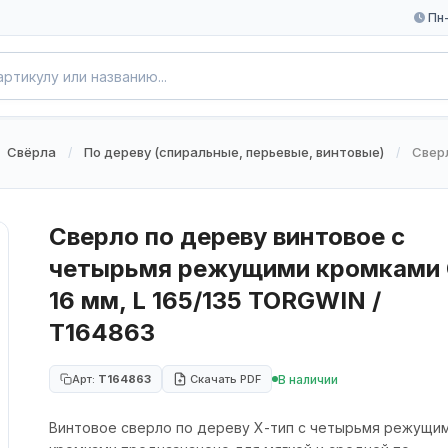
Пн-
Свёрла
По дереву (спиральные, перьевые, винтовые)
Сверл
/
/
Сверло по дереву винтовое с
четырьмя режущими кромками
16 мм, L 165/135 TORGWIN /
T164863
В наличии
Арт:
T164863
Скачать PDF
Винтовое сверло по дереву Х-тип с четырьмя режущи