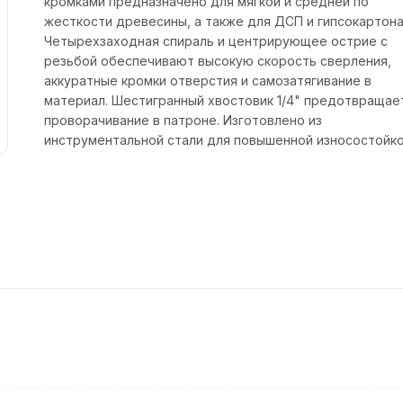
кромками предназначено для мягкой и средней по
жесткости древесины, а также для ДСП и гипсокартона
Четырехзаходная спираль и центрирующее острие с
резьбой обеспечивают высокую скорость сверления,
аккуратные кромки отверстия и самозатягивание в
материал. Шестигранный хвостовик 1/4" предотвращае
проворачивание в патроне. Изготовлено из
инструментальной стали для повышенной износостойко