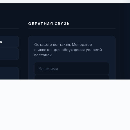
ОБРАТНАЯ СВЯЗЬ
а
Оставьте контакты. Менеджер
свяжется для обсуждения условий
поставок.
Перезвоните мне
 Деятельность Meta Platforms Inc. (Facebook, Instagram) признана