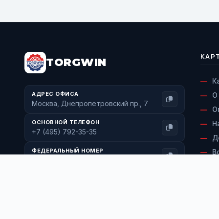
КАР
TORGWIN
К
АДРЕС ОФИСА
О
Москва, Днепропетровский пр., 7
О
ОСНОВНОЙ ТЕЛЕФОН
Н
+7 (495) 792-35-35
Д
ФЕДЕРАЛЬНЫЙ НОМЕР
В
+7 (800) 600-71-77
С
ЭЛЕКТРОННАЯ ПОЧТА
К
info@torgwin.ru