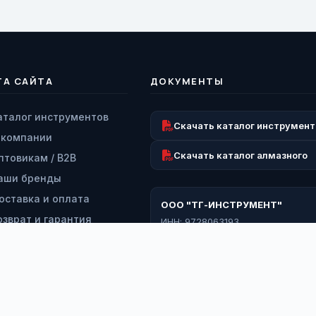
ТА САЙТА
ДОКУМЕНТЫ
аталог инструментов
Скачать каталог инструмент
 компании
Скачать каталог алмазного
птовикам / B2B
аши бренды
оставка и оплата
ООО "ТГ-ИНСТРУМЕНТ"
озврат и гарантия
ИНН: 9728063193
КПП: 772801001
ервисный центр
ОГРН: 1227700260919
онтакты