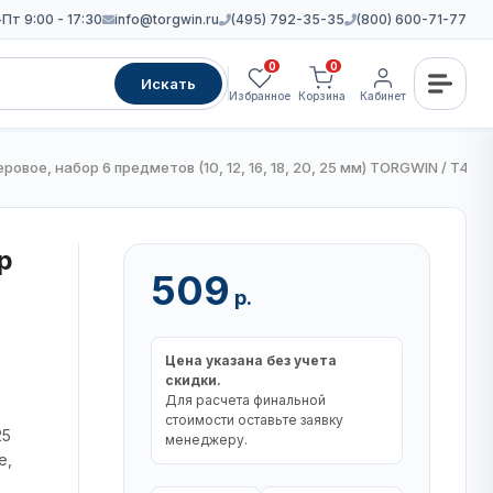
Пт 9:00 - 17:30
info@torgwin.ru
(495) 792-35-35
(800) 600-71-77
0
0
Искать
Избранное
Корзина
Кабинет
ровое, набор 6 предметов (10, 12, 16, 18, 20, 25 мм) TORGWIN / T424
р
509
р.
Цена указана без учета
скидки.
Для расчета финальной
стоимости оставьте заявку
25
менеджеру.
е,