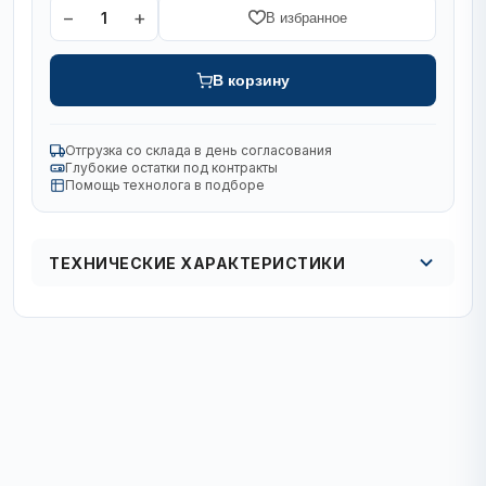
−
+
1
В избранное
В корзину
Отгрузка со склада в день согласования
Глубокие остатки под контракты
Помощь технолога в подборе
ТЕХНИЧЕСКИЕ ХАРАКТЕРИСТИКИ
Кол в упаковке
1/125/500 шт
Тип хвостовика
цилиндрический
Диаметр, мм
5