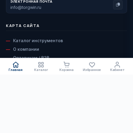
ЭЛЕКТРОННАЯ ПОЧТА
info@torgwin.ru
КАРТА САЙТА
Каталог инструментов
О компании
Оптовикам / B2B
Наши бренды
Главная
Каталог
Корзина
Избранное
Кабинет
Доставка и оплата
Возврат и гарантия
КАТАЛОГ
Сервисный центр
Контакты
Электроинструмент
ДОКУМЕНТЫ
Бензоинструмент