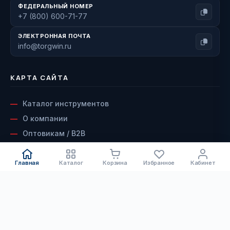
ФЕДЕРАЛЬНЫЙ НОМЕР
+7 (800) 600-71-77
ЭЛЕКТРОННАЯ ПОЧТА
info@torgwin.ru
КАРТА САЙТА
Каталог инструментов
О компании
Оптовикам / B2B
Наши бренды
Доставка и оплата
Главная
Каталог
Корзина
Избранное
Кабинет
Возврат и гарантия
КАТАЛОГ
Сервисный центр
Контакты
Электроинструмент