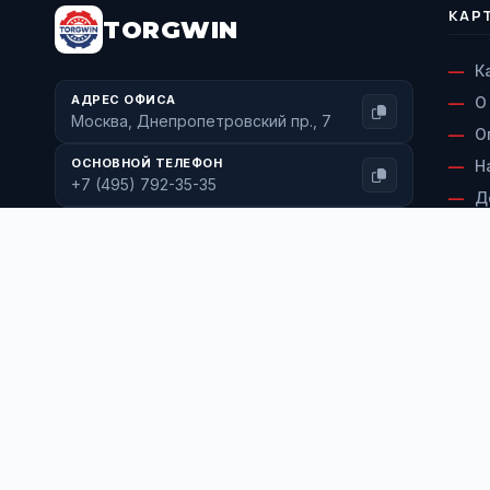
КАР
TORGWIN
К
АДРЕС ОФИСА
О
Москва, Днепропетровский пр., 7
О
ОСНОВНОЙ ТЕЛЕФОН
Н
+7 (495) 792-35-35
Д
ФЕДЕРАЛЬНЫЙ НОМЕР
В
+7 (800) 600-71-77
С
ЭЛЕКТРОННАЯ ПОЧТА
К
info@torgwin.ru
Мы в соцсетях:
MAX