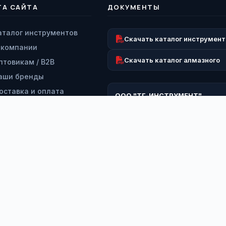
ТА САЙТА
ДОКУМЕНТЫ
аталог инструментов
Скачать каталог инструмент
 компании
Скачать каталог алмазного
птовикам / B2B
аши бренды
оставка и оплата
ООО "ТГ-ИНСТРУМЕНТ"
озврат и гарантия
ИНН: 9728063193
КПП: 772801001
ервисный центр
ОГРН: 1227700260919
онтакты
*
э
Ф