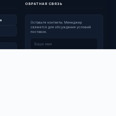
ОБРАТНАЯ СВЯЗЬ
а
Оставьте контакты. Менеджер
свяжется для обсуждения условий
поставок.
Перезвоните мне
 Деятельность Meta Platforms Inc. (Facebook, Instagram) признана
кстремистской и запрещена на территории Российской
едерации.