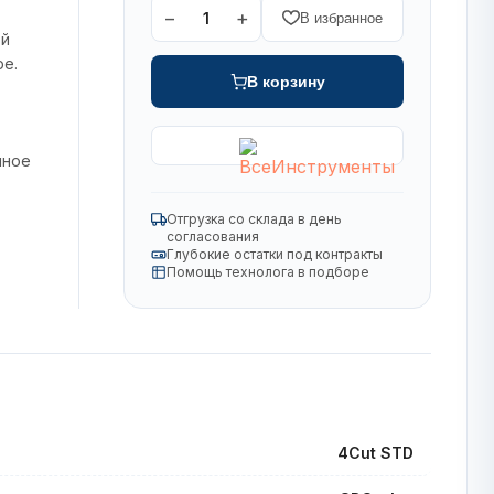
−
+
1
В избранное
ой
е.
В корзину
чное
Отгрузка со склада в день
согласования
Глубокие остатки под контракты
Помощь технолога в подборе
4Cut STD