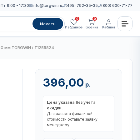
Пт 9:00 - 17:30
info@torgwin.ru
(495) 792-35-35
(800) 600-71-77
0
0
Искать
Избранное
Корзина
Кабинет
60 мм TORGWIN / T1255824
396,00
р.
Цена указана без учета
скидки.
Для расчета финальной
стоимости оставьте заявку
менеджеру.