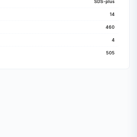
SDS-plus
14
460
4
505