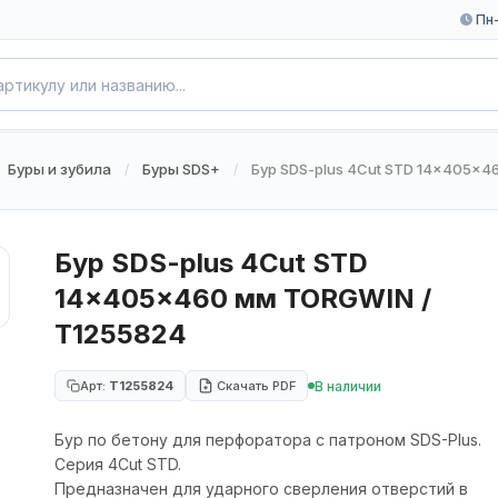
Пн-
Буры и зубила
Буры SDS+
Бур SDS-plus 4Cut STD 14x405x4
/
/
Бур SDS-plus 4Cut STD
14x405x460 мм TORGWIN /
T1255824
В наличии
Арт:
T1255824
Скачать PDF
Бур по бетону для перфоратора с патроном SDS-Plus.
Серия 4Cut STD.
Предназначен для ударного сверления отверстий в