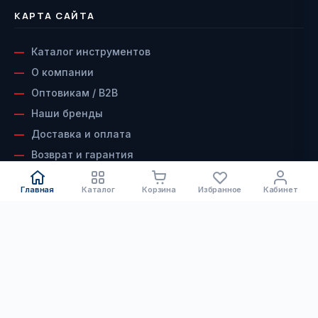
КАРТА САЙТА
Каталог инструментов
О компании
Оптовикам / B2B
Наши бренды
Доставка и оплата
Возврат и гарантия
Сервисный центр
Главная
Каталог
Корзина
Избранное
Кабинет
Контакты
КАТАЛОГ
ДОКУМЕНТЫ
Электроинструмент
Скачать каталог инструмента
Скачать каталог алмазного
Бензоинструмент