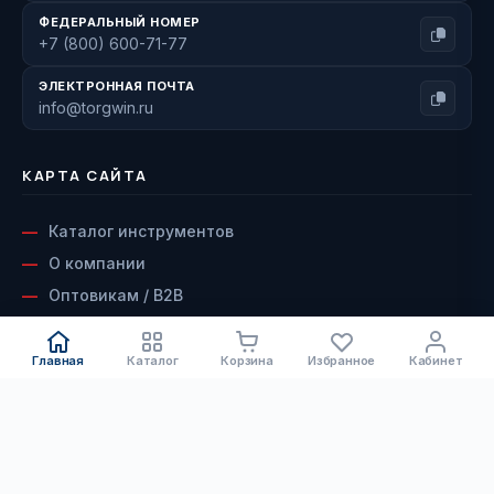
ФЕДЕРАЛЬНЫЙ НОМЕР
+7 (800) 600-71-77
ЭЛЕКТРОННАЯ ПОЧТА
info@torgwin.ru
КАРТА САЙТА
Каталог инструментов
О компании
Оптовикам / B2B
Наши бренды
Доставка и оплата
Главная
Каталог
Корзина
Избранное
Кабинет
Возврат и гарантия
КАТАЛОГ
Сервисный центр
Контакты
Электроинструмент