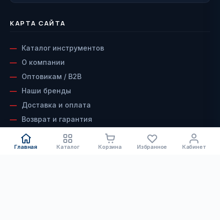
КАРТА САЙТА
Каталог инструментов
О компании
Оптовикам / B2B
Наши бренды
Доставка и оплата
Возврат и гарантия
Сервисный центр
Главная
Каталог
Корзина
Избранное
Кабинет
Контакты
ДОКУМЕНТЫ
КАТАЛОГ
Электроинструмент
Скачать каталог инструмента