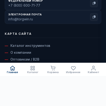
ФЕДЕРАЛЬНЫЙ НОМЕР
+7 (800) 600-71-77
ЭЛЕКТРОННАЯ ПОЧТА
info@torgwin.ru
КАРТА САЙТА
Каталог инструментов
О компании
Оптовикам / B2B
Наши бренды
Главная
Каталог
Корзина
Избранное
Кабинет
Доставка и оплата
Возврат и гарантия
КАТАЛОГ
Сервисный центр
Контакты
Электроинструмент
ДОКУМЕНТЫ