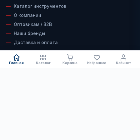
Каталог инструментов
О компании
Оптовикам / B2B
Наши бренды
Доставка и оплата
Возврат и гарантия
Сервисный центр
Главная
Каталог
Корзина
Избранное
Кабинет
Контакты
КАТАЛОГ
ДОКУМЕНТЫ
Электроинструмент
Скачать каталог инструмента
Бензоинструмент
Скачать каталог алмазного
Ручной инструмент
ООО "ТГ-ИНСТРУМЕНТ"