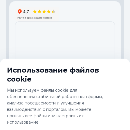
Использование файлов
cookie
© 2000-2026 ООО "ТГ-ИНСТРУМЕНТ". Все права
защищены.
Мы используем файлы cookie для
Обработка данных
Пользовательское соглашение
обеспечения стабильной работы платформы,
Условия доставки
анализа посещаемости и улучшения
взаимодействия с порталом. Вы можете
принять все файлы или настроить их
Товар представлен на сайте TorgWin фотоматериалами,
фотообразцами, текстовыми, схематическими и
использование.
рекламными материалами и является собственностью