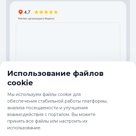
Использование файлов
cookie
© 2000-2026 ООО "ТГ-ИНСТРУМЕНТ". Все права
защищены.
Мы используем файлы cookie для
Обработка данных
Пользовательское соглашение
обеспечения стабильной работы платформы,
Условия доставки
анализа посещаемости и улучшения
взаимодействия с порталом. Вы можете
принять все файлы или настроить их
Товар представлен на сайте TorgWin фотоматериалами,
фотообразцами, текстовыми, схематическими и
использование.
рекламными материалами и является собственностью